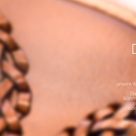
unsere We
Di
Währe
ode