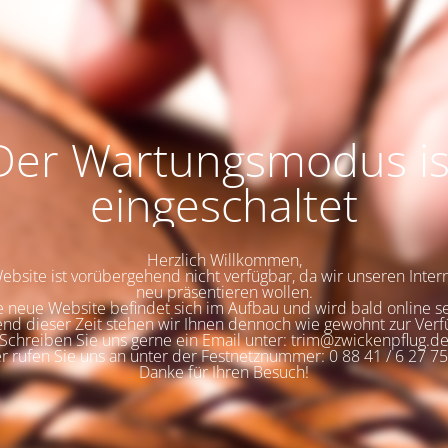
Der Wartungsmodus is
eingeschaltet
Herzlich Willkommen,
bsite ist vorübergehend nicht verfügbar, da wir unseren Interne
neu präsentieren wollen.
e neue Website befindet sich im Aufbau und wird bald online se
nd dieser Zeit stehen wir Ihnen dennoch wie gewohnt zur Verf
Schreiben Sie uns gerne ein Email unter: trim@zwickenpflug.d
r rufen Sie uns an unter der Festnetznummer: 0 88 41 / 6 27 75
Danke für Ihren Besuch!