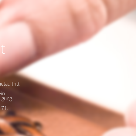
t
tauftritt
in.
ügung.
e
 71.