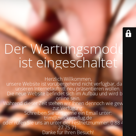
Der Wartungsmodus
ist eingeschaltet
Herzlich Willkommen,
unsere Website ist vorübergehend nicht verfügbar, da wir
unseren Internetauftritt neu präsentieren wollen.
Die neue Website befindet sich im Aufbau und wird bald
online sein.
Während dieser Zeit stehen wir Ihnen dennoch wie gewohnt
zur Verfügung.
Schreiben Sie uns gerne ein Email unter:
trim@zwickenpflug.de
oder rufen Sie uns an unter der Festnetznummer: 0 88 41 / 6
27 75 71.
Danke für Ihren Besuch!